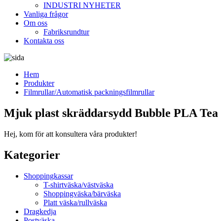
INDUSTRI NYHETER
Vanliga frågor
Om oss
Fabriksrundtur
Kontakta oss
Hem
Produkter
Filmrullar/Automatisk packningsfilmrullar
Mjuk plast skräddarsydd Bubble PLA Tea
Hej, kom för att konsultera våra produkter!
Kategorier
Shoppingkassar
T-shirtväska/västväska
Shoppingväska/bärväska
Platt väska/rullväska
Dragkedja
Postväska