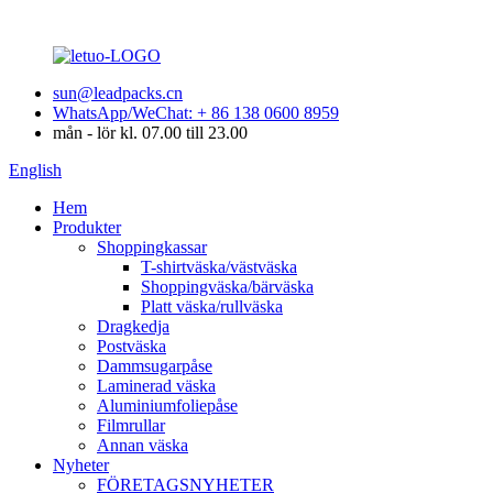
sun@leadpacks.cn
WhatsApp/WeChat: + 86 138 0600 8959
mån - lör kl. 07.00 till 23.00
English
Hem
Produkter
Shoppingkassar
T-shirtväska/västväska
Shoppingväska/bärväska
Platt väska/rullväska
Dragkedja
Postväska
Dammsugarpåse
Laminerad väska
Aluminiumfoliepåse
Filmrullar
Annan väska
Nyheter
FÖRETAGSNYHETER