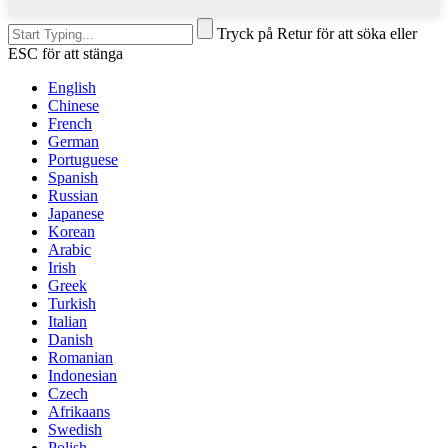
Tryck på Retur för att söka eller
ESC för att stänga
English
Chinese
French
German
Portuguese
Spanish
Russian
Japanese
Korean
Arabic
Irish
Greek
Turkish
Italian
Danish
Romanian
Indonesian
Czech
Afrikaans
Swedish
Polish