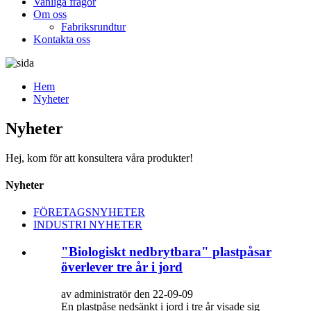
Vanliga frågor
Om oss
Fabriksrundtur
Kontakta oss
Hem
Nyheter
Nyheter
Hej, kom för att konsultera våra produkter!
Nyheter
FÖRETAGSNYHETER
INDUSTRI NYHETER
"Biologiskt nedbrytbara" plastpåsar
överlever tre år i jord
av administratör den 22-09-09
En plastpåse nedsänkt i jord i tre år visade sig