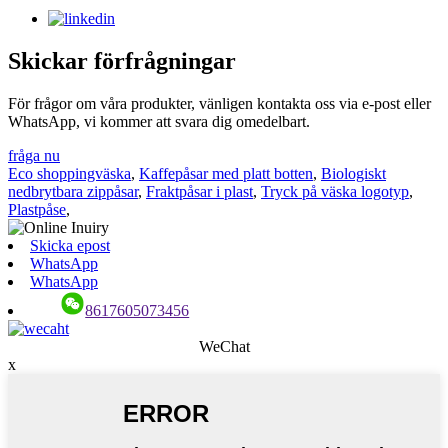
Skickar förfrågningar
För frågor om våra produkter, vänligen kontakta oss via e-post eller
WhatsApp, vi kommer att svara dig omedelbart.
fråga nu
Eco shoppingväska
,
Kaffepåsar med platt botten
,
Biologiskt
nedbrytbara zippåsar
,
Fraktpåsar i plast
,
Tryck på väska logotyp
,
Plastpåse
,
Skicka epost
WhatsApp
WhatsApp
8617605073456
WeChat
x