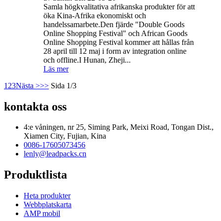
Samla högkvalitativa afrikanska produkter för att
öka Kina-Afrika ekonomiskt och
handelssamarbete.Den fjärde "Double Goods
Online Shopping Festival" och African Goods
Online Shopping Festival kommer att hållas från
28 april till 12 maj i form av integration online
och offline.I Hunan, Zheji...
Läs mer
1
2
3
Nästa >
>>
Sida 1/3
kontakta oss
4:e våningen, nr 25, Siming Park, Meixi Road, Tongan Dist.,
Xiamen City, Fujian, Kina
0086-17605073456
lenly@leadpacks.cn
Produktlista
Heta produkter
Webbplatskarta
AMP mobil