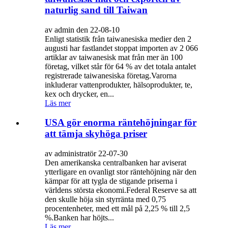
naturlig sand till Taiwan
av admin den 22-08-10
Enligt statistik från taiwanesiska medier den 2
augusti har fastlandet stoppat importen av 2 066
artiklar av taiwanesisk mat från mer än 100
företag, vilket står för 64 % av det totala antalet
registrerade taiwanesiska företag.Varorna
inkluderar vattenprodukter, hälsoprodukter, te,
kex och drycker, en...
Läs mer
USA gör enorma räntehöjningar för
att tämja skyhöga priser
av administratör 22-07-30
Den amerikanska centralbanken har aviserat
ytterligare en ovanligt stor räntehöjning när den
kämpar för att tygla de stigande priserna i
världens största ekonomi.Federal Reserve sa att
den skulle höja sin styrränta med 0,75
procentenheter, med ett mål på 2,25 % till 2,5
%.Banken har höjts...
Läs mer