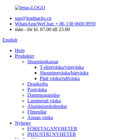
sun@leadpacks.cn
WhatsApp/WeChat: + 86 138 0600 8959
mån - lör kl. 07.00 till 23.00
English
Hem
Produkter
Shoppingkassar
T-shirtväska/västväska
Shoppingväska/bärväska
Platt väska/rullväska
Dragkedja
Postväska
Dammsugarpåse
Laminerad väska
Aluminiumfoliepåse
Filmrullar
Annan väska
Nyheter
FÖRETAGSNYHETER
INDUSTRI NYHETER