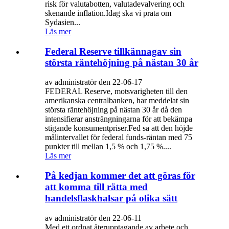
risk för valutabotten, valutadevalvering och
skenande inflation.Idag ska vi prata om
Sydasien...
Läs mer
Federal Reserve tillkännagav sin
största räntehöjning på nästan 30 år
av administratör den 22-06-17
FEDERAL Reserve, motsvarigheten till den
amerikanska centralbanken, har meddelat sin
största räntehöjning på nästan 30 år då den
intensifierar ansträngningarna för att bekämpa
stigande konsumentpriser.Fed sa att den höjde
målintervallet för federal funds-räntan med 75
punkter till mellan 1,5 % och 1,75 %....
Läs mer
På kedjan kommer det att göras för
att komma till rätta med
handelsflaskhalsar på olika sätt
av administratör den 22-06-11
Med ett ordnat återupptagande av arbete och