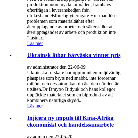
produktion inom nyckelområden, framhävs
efterfrågan i leveranskedjan från
utrikeshandelsföretag ytterligare.Hur man löser
problemen som materialtäthet efter
återupptagande av arbetet och säkerställer att
återupptagandet av arbete och produktion inte
”fastnar...
Läs mer
Ukrainsk ätbar bärväska vinner pris
av administratör den 22-06-09
Ukrainska forskare har uppfunnit en miljövänlig
plastpåse som bryts ned snabbt, inte förorenar
miljön, och dessutom kan du äta den när den är
utsliten.Dr Dmytro Bidyuk och hans kollegor
upptäckte materialet som en biprodukt av att
kombinera naturliga skydd...
Läs mer
Injicera ny impuls till Kina-Afrika
ekonomiskt och handelssamarbete
av admin den 22-05-20