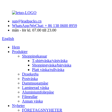
sun@leadpacks.cn
WhatsApp/WeChat: + 86 138 0600 8959
mån - lör kl. 07.00 till 23.00
English
Hem
Produkter
Shoppingkassar
T-shirtväska/västväska
Shoppingväska/bärväska
Platt väska/rullväska
Dragkedja
Postväska
Dammsugarpåse
Laminerad väska
Aluminiumfoliepåse
Filmrullar
Annan väska
Nyheter
FÖRETAGSNYHETER